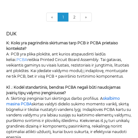
«
1
2
»
DUK
K: Koks yra pagrindinis skirtumas tarp PCB ir PCBA prietaiso
kontekste?
A: PCB yra plika plokštė, ant kurios atspausdinti laidūs
keliai.
PCBA
reiškia Printed Circuit Board Assembly. Tai gatavas,
veikiantis gaminys su visais lustais, rezistoriais ir jungtimis, lituotais
ant plokštės. Kai įdedate valdymo modulį į indaplovę, montuojate
ne tik PCB, bet ir visą PCB + paviršinio tvirtinimo komponentus.
Kl .: Kodėl standartinis, bendras PCBA negali būti naudojamas
įvairių tipų valymo įrenginiuose?
A: Skirtingi įrenginiai turi skirtingus darbo profilius. A
skalbimo
masina PCBA
skirtas valdyti didelio sukimo momento variklį, skirtą
būgneliui ir tiksliai nustatyti vandens lygį. Indaplovės PCBA kartu su
vandens valdymu yra labiau susijęs su kaitinimo elementų valdymu,
purškimo svirtimis ir ploviklių išleidimu. Kiekvienas iš jų turi unikalų
grandinės dizainą ir komponentų pasirinkimą, reikalingą norint
optimaliai atlikti užduotį, kuriai buvo sukurta, ir efektyviai naudoti
energiją.