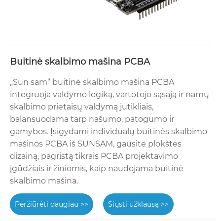
Buitinė skalbimo mašina PCBA
„Sun sam“ buitinė skalbimo mašina PCBA
integruoja valdymo logiką, vartotojo sąsają ir namų
skalbimo prietaisų valdymą jutikliais,
balansuodama tarp našumo, patogumo ir
gamybos. Įsigydami individualų buitinės skalbimo
mašinos PCBA iš SUNSAM, gausite plokštės
dizainą, pagrįstą tikrais PCBA projektavimo
įgūdžiais ir žiniomis, kaip naudojama buitinė
skalbimo mašina.
Peržiūrėti daugiau >>
Siųsti užklausą >>