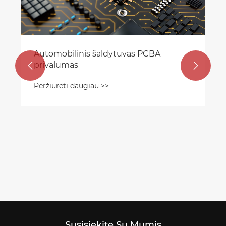
Automobilinis šaldytuvas PCBA
privalumas


Peržiūrėti daugiau >>
Susisiekite Su Mumis