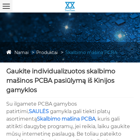
Namai
Produktai
Skalbimo mašina PCBA
Gaukite individualizuotos skalbimo
mašinos PCBA pasiūlymą iš Kinijos
gamyklos
Su ilgamete PCBA gamybos
patirtimi,
SAULĖS
gamykla gali tiekti platų
asortimentą
Skalbimo mašina PCBA
, kuris gali
atitikti daugybę programų, jei reikia, laiku gaukite
mūsų internetinę paslaugą. Be toliau pateikto