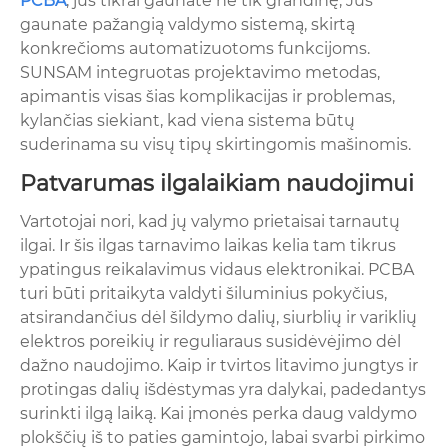
PCBA
, jūs tikrai gaunate ne tik grandinę; Jūs
gaunate pažangią valdymo sistemą, skirtą
konkrečioms automatizuotoms funkcijoms.
SUNSAM integruotas projektavimo metodas,
apimantis visas šias komplikacijas ir problemas,
kylančias siekiant, kad viena sistema būtų
suderinama su visų tipų skirtingomis mašinomis.
Patvarumas ilgalaikiam naudojimui
Vartotojai nori, kad jų valymo prietaisai tarnautų
ilgai. Ir šis ilgas tarnavimo laikas kelia tam tikrus
ypatingus reikalavimus vidaus elektronikai. PCBA
turi būti pritaikyta valdyti šiluminius pokyčius,
atsirandančius dėl šildymo dalių, siurblių ir variklių
elektros poreikių ir reguliaraus susidėvėjimo dėl
dažno naudojimo. Kaip ir tvirtos litavimo jungtys ir
protingas dalių išdėstymas yra dalykai, padedantys
surinkti ilgą laiką. Kai įmonės perka daug valdymo
plokščių iš to paties gamintojo, labai svarbi pirkimo