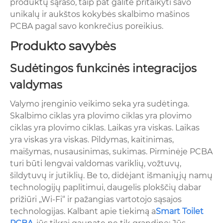
produktų sąrašo, taip pat galite pritaikyti savo
unikalų ir aukštos kokybės skalbimo mašinos
PCBA pagal savo konkrečius poreikius.
Produkto savybės
Sudėtingos funkcinės integracijos
valdymas
Valymo įrenginio veikimo seka yra sudėtinga.
Skalbimo ciklas yra plovimo ciklas yra plovimo
ciklas yra plovimo ciklas. Laikas yra viskas. Laikas
yra viskas yra viskas. Pildymas, kaitinimas,
maišymas, nusausinimas, sukimas. Pirminėje PCBA
turi būti lengvai valdomas variklių, vožtuvų,
šildytuvų ir jutiklių. Be to, didėjant išmaniųjų namų
technologijų paplitimui, daugelis plokščių dabar
prižiūri „Wi-Fi“ ir pažangias vartotojo sąsajos
technologijas. Kalbant apie tiekimą a
Smart Toilet