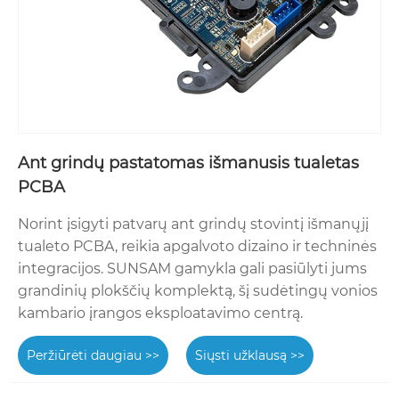
Ant grindų pastatomas išmanusis tualetas
PCBA
Norint įsigyti patvarų ant grindų stovintį išmanųjį
tualeto PCBA, reikia apgalvoto dizaino ir techninės
integracijos. SUNSAM gamykla gali pasiūlyti jums
grandinių plokščių komplektą, šį sudėtingų vonios
kambario įrangos eksploatavimo centrą.
Peržiūrėti daugiau >>
Siųsti užklausą >>