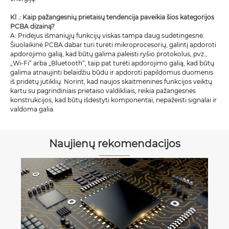
Kl .: Kaip pažangesnių prietaisų tendencija paveikia šios kategorijos
PCBA dizainą?
A: Pridėjus išmaniųjų funkcijų viskas tampa daug sudėtingesnė.
Šiuolaikinė PCBA dabar turi turėti mikroprocesorių, galintį apdoroti
apdorojimo galią, kad būtų galima paleisti ryšio protokolus, pvz.,
„Wi-Fi“ arba „Bluetooth“, taip pat turėti apdorojimo galią, kad būtų
galima atnaujinti belaidžiu būdu ir apdoroti papildomus duomenis
iš pridėtų jutiklių. Norint, kad naujos skaitmeninės funkcijos veiktų
kartu su pagrindiniais prietaiso valdikliais, reikia pažangesnės
konstrukcijos, kad būtų išdėstyti komponentai, nepažeisti signalai ir
valdoma galia.
Naujienų rekomendacijos