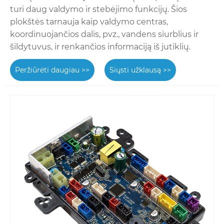
turi daug valdymo ir stebėjimo funkcijų. Šios
plokštės tarnauja kaip valdymo centras,
koordinuojančios dalis, pvz., vandens siurblius ir
šildytuvus, ir renkančios informaciją iš jutiklių.
Peržiūrėti daugiau >>
Siųsti užklausą >>