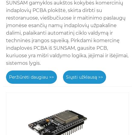
SUNSAM gamyklos aukštos kokybės komercinių
indaplovių PCBA plokštė, skirta dirbti su
restoranuose, viešbučiuose ir maitinimo paslaugų
įmonėse esančių namų indaplovių užpakaline
dalimi, palaikanti automatinį ciklo valdymą ir
techninės įrangos sąveiką. Pirkdami komercinę
indaplovės PCBA iš SUNSAM, gausite PCB,
kuriuose yra mišri valdymo logika, įėjimai ir išėjimai,
sistemos lygis.
Peržiūrėti daugiau >>
Siųsti užklausą >>