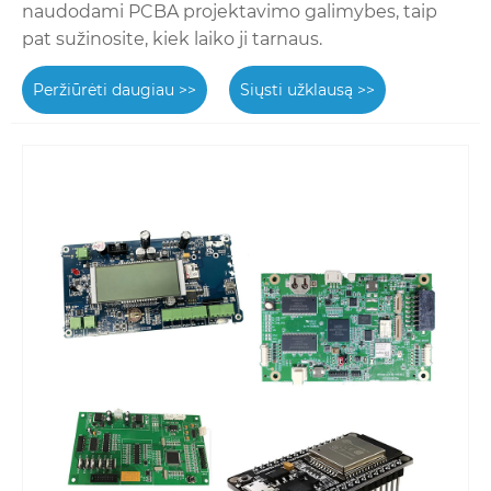
naudodami PCBA projektavimo galimybes, taip
pat sužinosite, kiek laiko ji tarnaus.
Peržiūrėti daugiau >>
Siųsti užklausą >>