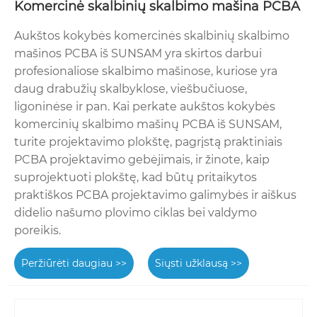
Komercinė skalbinių skalbimo mašina PCBA
Aukštos kokybės komercinės skalbinių skalbimo
mašinos PCBA iš SUNSAM yra skirtos darbui
profesionaliose skalbimo mašinose, kuriose yra
daug drabužių skalbyklose, viešbučiuose,
ligoninėse ir pan. Kai perkate aukštos kokybės
komercinių skalbimo mašinų PCBA iš SUNSAM,
turite projektavimo plokštę, pagrįstą praktiniais
PCBA projektavimo gebėjimais, ir žinote, kaip
suprojektuoti plokštę, kad būtų pritaikytos
praktiškos PCBA projektavimo galimybės ir aiškus
didelio našumo plovimo ciklas bei valdymo
poreikis.
Peržiūrėti daugiau >>
Siųsti užklausą >>